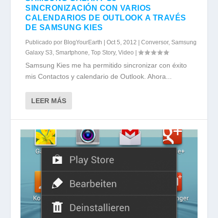
SINCRONIZACIÓN CON VARIOS
CALENDARIOS DE OUTLOOK A TRAVÉS
DE SAMSUNG KIES
Publicado por
BlogYourEarth
|
Oct 5, 2012
|
Conversor
,
Samsung
Galaxy S3
,
Smartphone
,
Top Story
,
Video
|
Samsung Kies me ha permitido sincronizar con éxito
mis Contactos y calendario de Outlook. Ahora...
LEER MÁS