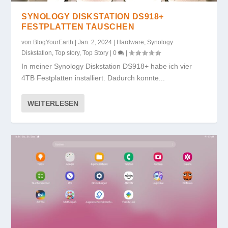
SYNOLOGY DISKSTATION DS918+
FESTPLATTEN TAUSCHEN
von
BlogYourEarth
|
Jan. 2, 2024
|
Hardware
,
Synology
Diskstation
,
Top story
,
Top Story
|
0
|
In meiner Synology Diskstation DS918+ habe ich vier
4TB Festplatten installiert. Dadurch konnte...
WEITERLESEN