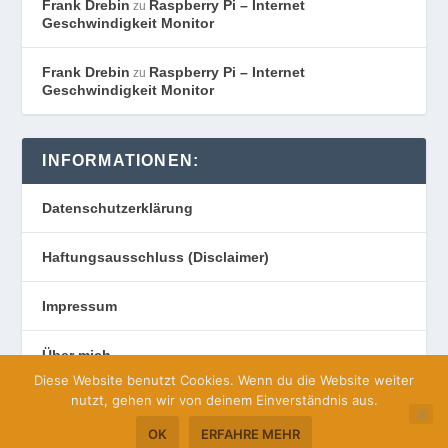
Frank Drebin
Raspberry Pi – Internet
zu
Geschwindigkeit Monitor
Frank Drebin
Raspberry Pi – Internet
zu
Geschwindigkeit Monitor
INFORMATIONEN:
Datenschutzerklärung
Haftungsausschluss (Disclaimer)
Impressum
Über mich
Diese Website benutzt Cookies. Wenn du die Website weiter
nutzt, gehen wir von deinem Einverständnis aus.
OK
ERFAHRE MEHR
Entworfen von
| Unterstützt von
Elegant Themes
WordPress