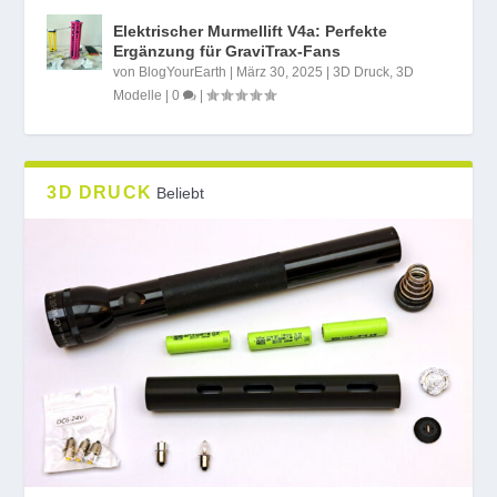
Elektrischer Murmellift V4a: Perfekte
Ergänzung für GraviTrax-Fans
von
BlogYourEarth
|
März 30, 2025
|
3D Druck
,
3D
Modelle
|
0
|
3D DRUCK
Beliebt