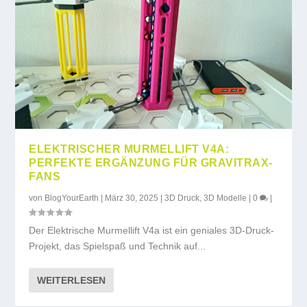
ELEKTRISCHER MURMELLIFT V4A:
PERFEKTE ERGÄNZUNG FÜR GRAVITRAX-
FANS
von
BlogYourEarth
|
März 30, 2025
|
3D Druck
,
3D Modelle
|
0
|
Der Elektrische Murmellift V4a ist ein geniales 3D-Druck-
Projekt, das Spielspaß und Technik auf...
WEITERLESEN