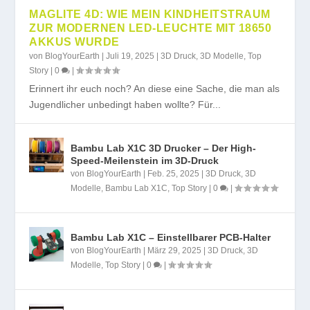
MAGLITE 4D: WIE MEIN KINDHEITSTRAUM
ZUR MODERNEN LED-LEUCHTE MIT 18650
AKKUS WURDE
von
BlogYourEarth
|
Juli 19, 2025
|
3D Druck
,
3D Modelle
,
Top
Story
|
0
|
Erinnert ihr euch noch? An diese eine Sache, die man als
Jugendlicher unbedingt haben wollte? Für...
Bambu Lab X1C 3D Drucker – Der High-
Speed-Meilenstein im 3D-Druck
von
BlogYourEarth
|
Feb. 25, 2025
|
3D Druck
,
3D
Modelle
,
Bambu Lab X1C
,
Top Story
|
0
|
Bambu Lab X1C – Einstellbarer PCB-Halter
von
BlogYourEarth
|
März 29, 2025
|
3D Druck
,
3D
Modelle
,
Top Story
|
0
|