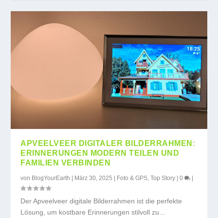
APVEELVEER DIGITALER BILDERRAHMEN:
ERINNERUNGEN MODERN TEILEN UND
FAMILIEN VERBINDEN
von
BlogYourEarth
|
März 30, 2025
|
Foto & GPS
,
Top Story
|
0
|
Der Apveelveer digitale Bilderrahmen ist die perfekte
Lösung, um kostbare Erinnerungen stilvoll zu...