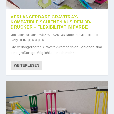
VERLÄNGERBARE GRAVITRAX-
KOMPATIBLE SCHIENEN AUS DEM 3D-
DRUCKER – FLEXIBILITÄT IN FARBE
von
BlogYourEarth
|
März 30, 2025
|
3D Druck
,
3D Modelle
,
Top
Story
|
0
|
Die verlängerbaren Gravitrax-kompatiblen Schienen sind
eine großartige Möglichkeit, noch mehr...
WEITERLESEN