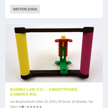
WEITERLESEN
BAMBU LAB X1C – SMARTPHONE
KAMERA-RIG
von
BlogYourEarth
|
März 29, 2025
|
3D Druck
,
3D Modelle
,
Top
Story
|
0
|