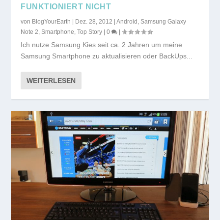
FUNKTIONIERT NICHT
von
BlogYourEarth
|
Dez. 28, 2012
|
Android
,
Samsung Galaxy
Note 2
,
Smartphone
,
Top Story
|
0
|
Ich nutze Samsung Kies seit ca. 2 Jahren um meine
Samsung Smartphone zu aktualisieren oder BackUps...
WEITERLESEN