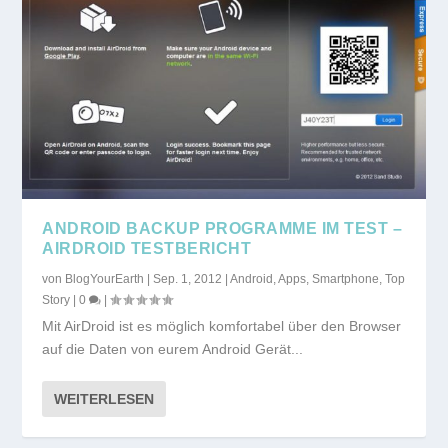
ANDROID BACKUP PROGRAMME IM TEST –
AIRDROID TESTBERICHT
von
BlogYourEarth
|
Sep. 1, 2012
|
Android
,
Apps
,
Smartphone
,
Top
Story
|
0
|
Mit AirDroid ist es möglich komfortabel über den Browser
auf die Daten von eurem Android Gerät...
WEITERLESEN