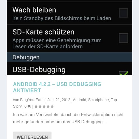
ANDROID 4.2.2 – USB DEBUGGING
AKTIVIERT
von
BlogYourEarth
|
Juni 21, 2013
|
Android
,
Smartphone
,
Top
Story
|
0
|
Ich war am Verzweifeln, da ich die Entwickleroption nicht
mehr gefunden habe um das USB Debugging...
WEITERLESEN