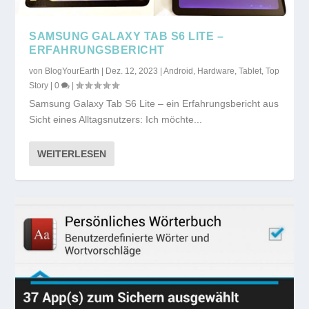
SAMSUNG GALAXY TAB S6 LITE –
ERFAHRUNGSBERICHT
von
BlogYourEarth
|
Dez. 12, 2023
|
Android
,
Hardware
,
Tablet
,
Top
Story
|
0
|
Samsung Galaxy Tab S6 Lite – ein Erfahrungsbericht aus
Sicht eines Alltagsnutzers: Ich möchte...
WEITERLESEN