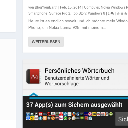
von
BlogYourEarth
|
Feb. 15, 2014
|
Computer
,
Nokia Windows 
Smartphone
,
Surface Pro 2
,
Top Story
,
Windows 8
|
1
|
Heute ist es endlich soweit und ich möchte mein Wind
Phone, ein Nokia Lumia 925, mit meinem...
WEITERLESEN