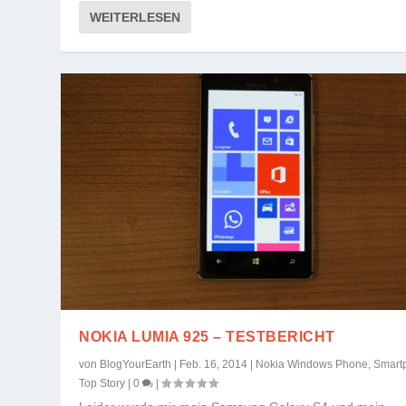
WEITERLESEN
NOKIA LUMIA 925 – TESTBERICHT
von
BlogYourEarth
|
Feb. 16, 2014
|
Nokia Windows Phone
,
Smart
Top Story
|
0
|