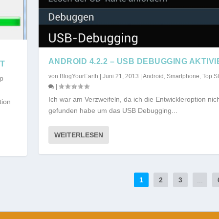
ANDROID 4.2.2 – USB DEBUGGING AKTIV
T
von
BlogYourEarth
|
Juni 21, 2013
|
Android
,
Smartphone
,
Top St
op
|
Ich war am Verzweifeln, da ich die Entwickleroption nic
tion
gefunden habe um das USB Debugging...
WEITERLESEN
1
2
3
...