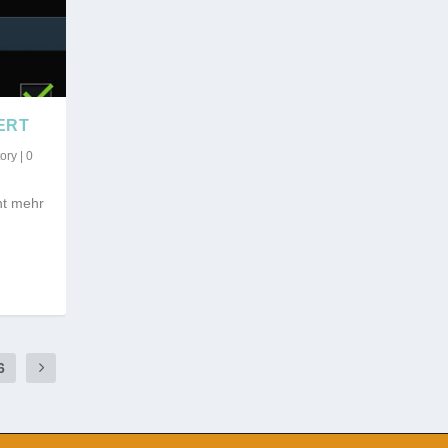
IERT
ory
|
0
ht mehr
6