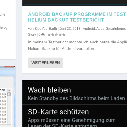
ANDROID BACKUP PROGRAMME IM TEST
one
,
HELIUM BACKUP TESTBERICHT
laxy
von
BlogYourEarth
|
Juni 23, 2013
|
Android
,
Apps
,
Smartphone
,
Story
|
0
|
In meinem Testbericht möchte ich euch heute die Appli
Helium Backup für Android vorstellen....
WEITERLESEN