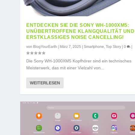
ENTDECKEN SIE DIE SONY WH-1000XM5:
UNÜBERTROFFENE KLANGQUALITÄT UND
ERSTKLASSIGES NOISE CANCELLING!
von
BlogYourEarth
|
März 7, 2025
|
Smartphone
,
Top Story
|
0
|
Die Sony WH-1000XM5 Kopfhörer sind ein technisches
Meisterwerk, das mit einer Vielzahl von...
WEITERLESEN