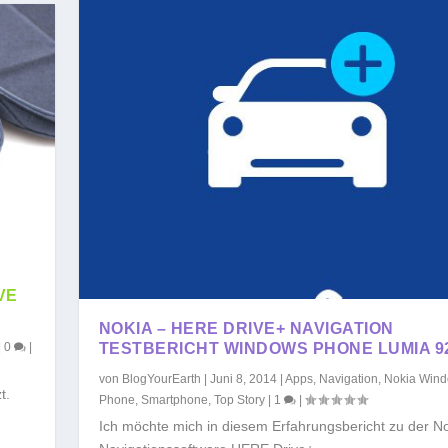
VE
NOKIA – HERE DRIVE+ NAVIGATION
|
0
|
TESTBERICHT WINDOWS PHONE LUMIA 9
von
BlogYourEarth
|
Juni 8, 2014
|
Apps
,
Navigation
,
Nokia Win
t.
Phone
,
Smartphone
,
Top Story
|
1
|
Ich möchte mich in diesem Erfahrungsbericht zu der N