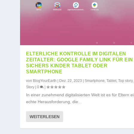
ELTERLICHE KONTROLLE IM DIGITALEN
ZEITALTER: GOOGLE FAMILY LINK FÜR EIN
SICHERS KINDER TABLET ODER
SMARTPHONE
von
BlogYourEarth
|
Dez. 22, 2023
|
Smartphone
,
Tablet
,
Top story
Story
|
0
|
In einer zunehmend digitalisierten Welt ist es für Eltern e
echte Herausforderung, die...
WEITERLESEN