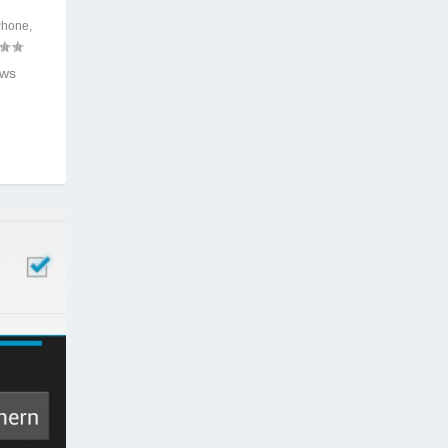
Phone
,
ows