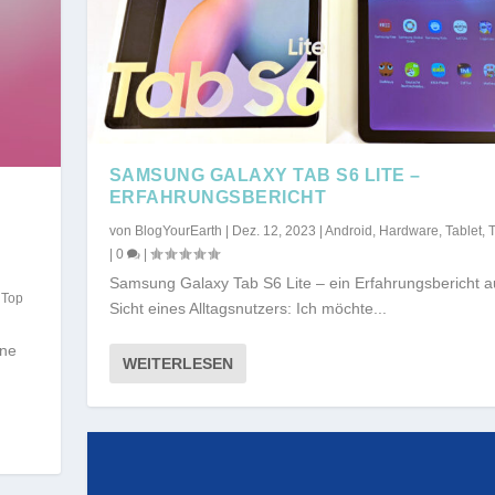
SAMSUNG GALAXY TAB S6 LITE –
ERFAHRUNGSBERICHT
von
BlogYourEarth
|
Dez. 12, 2023
|
Android
,
Hardware
,
Tablet
,
T
|
0
|
Samsung Galaxy Tab S6 Lite – ein Erfahrungsbericht a
,
Top
Sicht eines Alltagsnutzers: Ich möchte...
ine
WEITERLESEN