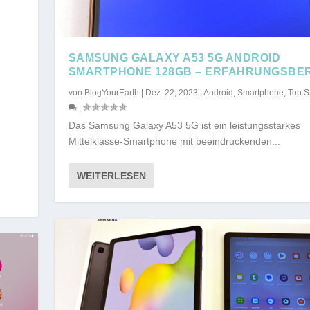
SAMSUNG GALAXY A53 5G ANDROID
SMARTPHONE 128GB – ERFAHRUNGSBE
von
BlogYourEarth
|
Dez. 22, 2023
|
Android
,
Smartphone
,
Top S
|
Das Samsung Galaxy A53 5G ist ein leistungsstarkes
Mittelklasse-Smartphone mit beeindruckenden...
WEITERLESEN