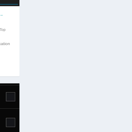
 –
Top
kation