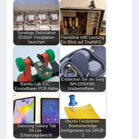
Synology Diskstation
DS918+ Festplatten
Flexibilität trifft Leistung:
tauschen
Ein Blick auf TrueNAS…
Entdecken Sie die Sony
Bambu Lab X1C -
WH-1000XM5:
Einstellbarer PCB-Halter
Unübertroffene…
Ubuntu Festplatten-
Samsung Galaxy Tab
Bootreihenfolge
S6 Lite -
konfigurieren mit GRUB-
Erfahrungsbericht
2