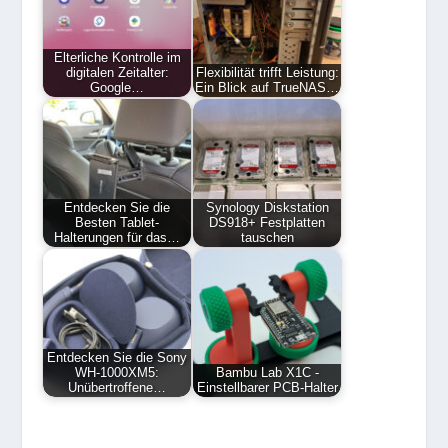
Elterliche Kontrolle im
digitalen Zeitalter:
Flexibilität trifft Leistung:
Google…
Ein Blick auf TrueNAS…
Entdecken Sie die
Synology Diskstation
Besten Tablet-
DS918+ Festplatten
Halterungen für das…
tauschen
Entdecken Sie die Sony
WH-1000XM5:
Bambu Lab X1C -
Unübertroffene…
Einstellbarer PCB-Halter