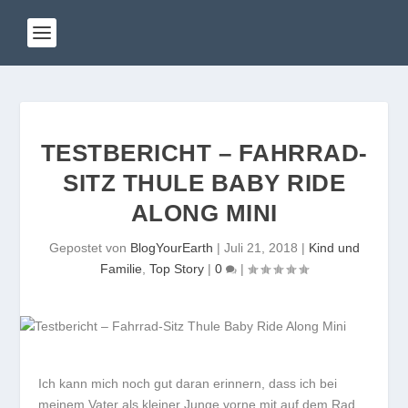
TESTBERICHT – FAHRRAD-
SITZ THULE BABY RIDE
ALONG MINI
Gepostet von
BlogYourEarth
|
Juli 21, 2018
|
Kind und
Familie
,
Top Story
|
0
|
Ich kann mich noch gut daran erinnern, dass ich bei
meinem Vater als kleiner Junge vorne mit auf dem Rad