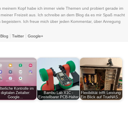
n meinem Kopf habe ich immer viele Themen und probiert gerade im
n meiner Freizeit aus. Ich schreibe an dem Blog da es mir Spaß macht
ch begeistern. Ich freue mich über jeden Kommentar, über Anregung
Blog
Twitter
Google+
lterliche Kontrolle im
digitalen Zeitalter:
Bambu Lab X1C -
Flexibilität trifft Leistung:
Google…
Einstellbarer PCB-Halter
Ein Blick auf TrueNAS…