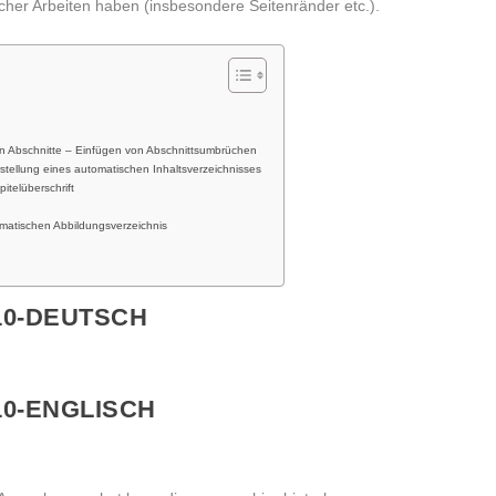
cher Arbeiten haben (insbesondere Seitenränder etc.).
 in Abschnitte – Einfügen von Abschnittsumbrüchen
Erstellung eines automatischen Inhaltsverzeichnisses
itelüberschrift
omatischen Abbildungsverzeichnis
0-DEUTSCH
0-ENGLISCH