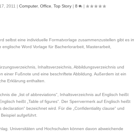
 17, 2011
|
Computer
,
Office
,
Top Story
|
8
|
ord selbst eine individuelle Formatvorlage zusammenzustellen gibt es i
englische Word Vorlage für Bacherlorarbeit, Masterarbeit,
ürzungsverzeichnis, Inhaltsverzeichnis, Abbildungsverzeichnis und
en einer Fußnote und eine beschriftete Abbildung. Außerdem ist ein
iche Erklärung enthalten.
nis die „list of abbreviations“, Inhaltsverzeichnis auf Englisch heißt
Englisch heißt „Table of figures“. Der Sperrvermerk auf Englisch heißt
s declaration“ bezeichnet wird. Für die „Confidentiality clause“ und
 Beispiel aufgeführt.
schlag. Universitäten und Hochschulen können davon abweichende