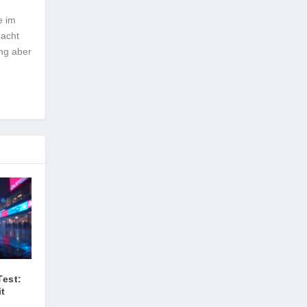
e im
macht
ung aber
Test:
t