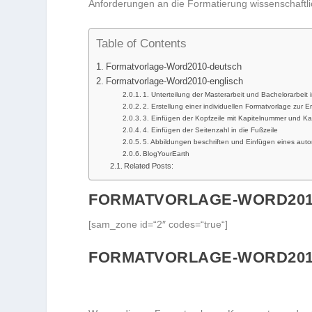
Anforderungen an die Formatierung wissenschaftli
Table of Contents
Formatvorlage-Word2010-deutsch
Formatvorlage-Word2010-englisch
1. Unterteilung der Masterarbeit und Bachelorarbeit
2. Erstellung einer individuellen Formatvorlage zur 
3. Einfügen der Kopfzeile mit Kapitelnummer und Kap
4. Einfügen der Seitenzahl in die Fußzeile
5. Abbildungen beschriften und Einfügen eines aut
BlogYourEarth
Related Posts:
FORMATVORLAGE-WORD201
[sam_zone id=“2″ codes=“true“]
FORMATVORLAGE-WORD201