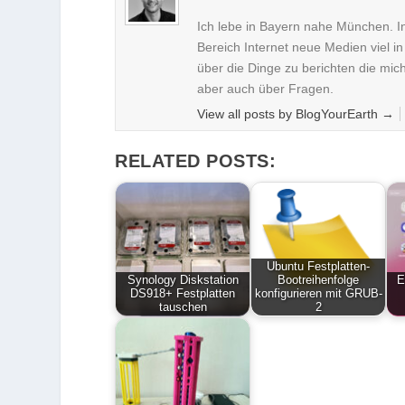
Ich lebe in Bayern nahe München. I
Bereich Internet neue Medien viel i
über die Dinge zu berichten die mi
aber auch über Fragen.
View all posts by BlogYourEarth
→
RELATED POSTS:
Ubuntu Festplatten-
Synology Diskstation
Bootreihenfolge
E
DS918+ Festplatten
konfigurieren mit GRUB-
tauschen
2