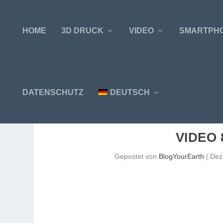
HOME
3D DRUCK
VIDEO
SMARTPH
DATENSCHUTZ
DEUTSCH
VIDEO 
Gepostet von
BlogYourEarth
|
Dez