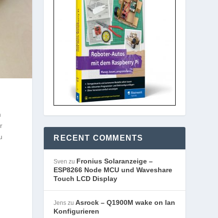
h
r
u
RECENT COMMENTS
Fronius Solaranzeige –
Sven
zu
ESP8266 Node MCU und Waveshare
Touch LCD Display
Asrock – Q1900M wake on lan
Jens
zu
Konfigurieren