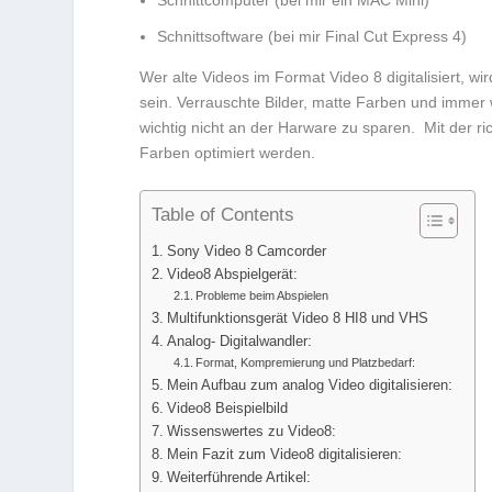
Schnittcomputer (bei mir ein MAC Mini)
Schnittsoftware (bei mir Final Cut Express 4)
Wer alte Videos im Format Video 8 digitalisiert, wi
sein. Verrauschte Bilder, matte Farben und immer 
wichtig nicht an der Harware zu sparen. Mit der r
Farben optimiert werden.
Table of Contents
Sony Video 8 Camcorder
Video8 Abspielgerät:
Probleme beim Abspielen
Multifunktionsgerät Video 8 HI8 und VHS
Analog- Digitalwandler:
Format, Kompremierung und Platzbedarf:
Mein Aufbau zum analog Video digitalisieren:
Video8 Beispielbild
Wissenswertes zu Video8:
Mein Fazit zum Video8 digitalisieren:
Weiterführende Artikel: