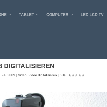
ONE
TABLET
COMPUTER
LED LCD TV
8 DIGITALISIEREN
. 24, 2009
|
Video
,
Video digitalisieren
|
8
|