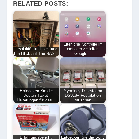
RELATED POSTS:
Elterliche Kontrolle im
Flexibilität trifft Leistung:
digitalen Zeitalter:
Ein Blick auf TrueNAS…
Google…
Entdecken Sie die
Synology Diskstation
Besten Tablet-
DS918+ Festplatten
Halterungen für das…
tauschen
Erfahrungsbericht:
Entdecken Sie die Sony