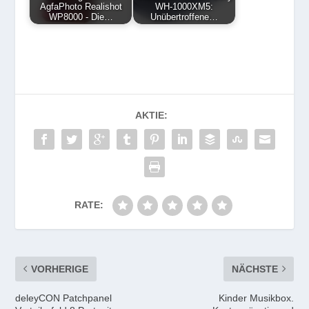
AgfaPhoto Realishot
WH-1000XM5:
WP8000 - Die…
Unübertroffene…
AKTIE:
RATE:
VORHERIGE
NÄCHSTE
deleyCON Patchpanel
Kinder Musikbox.