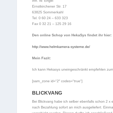
Inh. W. Engel
Ernstkirchener Str. 17
63825 Sommerkahl
Tel. 0 60 24 – 633 323
Fax 0 32 21 – 125 29 16
Den online Schop von HekaSys findet ihr hier:
http://www.helmkamera-systeme.de/
Mein Fazit:
Ich kann Hekasys uneingeschränkt empfehlen zum
[sam_zone id=“2″ codes=“true“]
BLICKVANG
Bei Blickvang habe ich selber ebenfalls schon 2 x
nach Bezahlung sofort an mich ausgeliefert. Einma