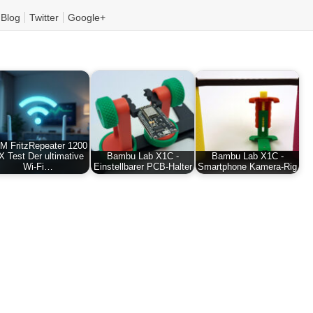
Blog
Twitter
Google+
M FritzRepeater 1200
X Test Der ultimative
Bambu Lab X1C -
Bambu Lab X1C -
Wi-Fi…
Einstellbarer PCB-Halter
Smartphone Kamera-Rig