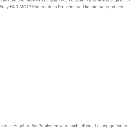
d behalten und habe den richtigen noch großen Nachfragens zugeschick
er Sony HXR-MC1P Kamera doch Probleme und konnte aufgrund des
odukte im Angebot. Bei Problemen wurde schnell eine Lösung gefunden