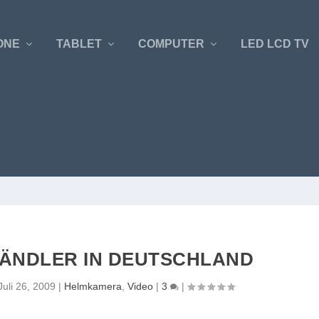
ONE
TABLET
COMPUTER
LED LCD TV
ÄNDLER IN DEUTSCHLAND
Juli 26, 2009
|
Helmkamera
,
Video
|
3
|