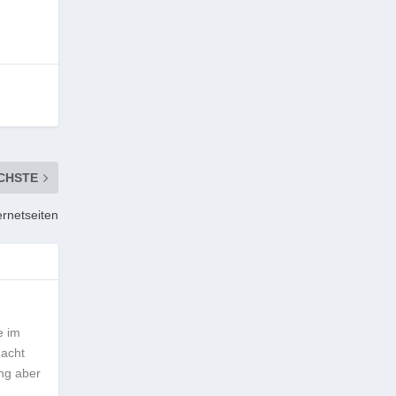
CHSTE
rnetseiten
e im
macht
ung aber