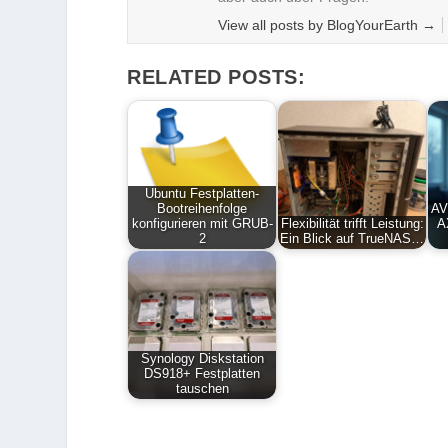
View all posts by BlogYourEarth
→
RELATED POSTS:
Ubuntu Festplatten-
Bootreihenfolge
AV
konfigurieren mit GRUB-
Flexibilität trifft Leistung:
A
2
Ein Blick auf TrueNAS…
Synology Diskstation
DS918+ Festplatten
tauschen