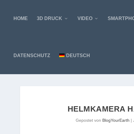
HOME
3D DRUCK
VIDEO
SMARTPH
DATENSCHUTZ
DEUTSCH
HELMKAMERA H
Gepostet von
BlogYourEarth
|