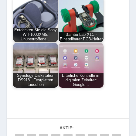
Entdecken Sie die Sony
WH-1000XM5:
Bambu Lab X1C -
Unübertroffene…
Einstellbarer PCB-Halter
Synology Diskstation
Elterliche Kontrolle im
DS918+ Festplatten
digitalen Zeitalter:
tauschen
Google…
AKTIE: