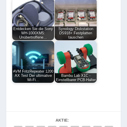
Entdecken Sie die Sony
Synology Diskstation
WH-1000XM5:
DS918+ Festplatten
Unübertroffene…
tauschen
AVM FritzRepeater 1200
AX Test Der ultimative
Bambu Lab X1C -
Wi-Fi…
Einstellbarer PCB-Halter
AKTIE: