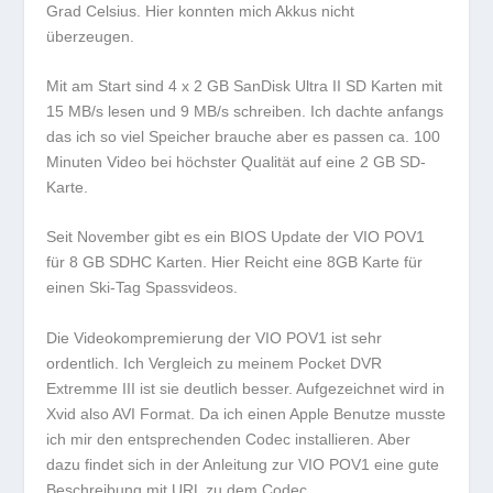
Grad Celsius. Hier konnten mich Akkus nicht
überzeugen.
Mit am Start sind 4 x 2 GB SanDisk Ultra II SD Karten mit
15 MB/s lesen und 9 MB/s schreiben. Ich dachte anfangs
das ich so viel Speicher brauche aber es passen ca. 100
Minuten Video bei höchster Qualität auf eine 2 GB SD-
Karte.
Seit November gibt es ein BIOS Update der VIO POV1
für 8 GB SDHC Karten. Hier Reicht eine 8GB Karte für
einen Ski-Tag Spassvideos.
Die Videokompremierung der VIO POV1 ist sehr
ordentlich. Ich Vergleich zu meinem Pocket DVR
Extremme III ist sie deutlich besser. Aufgezeichnet wird in
Xvid also AVI Format. Da ich einen Apple Benutze musste
ich mir den entsprechenden Codec installieren. Aber
dazu findet sich in der Anleitung zur VIO POV1 eine gute
Beschreibung mit URL zu dem Codec.