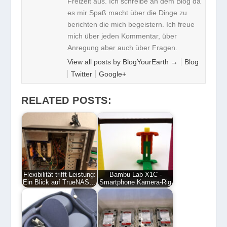
Freizeit aus. Ich schreibe an dem Blog da
es mir Spaß macht über die Dinge zu
berichten die mich begeistern. Ich freue
mich über jeden Kommentar, über
Anregung aber auch über Fragen.
View all posts by BlogYourEarth
→
Blog
Twitter
Google+
RELATED POSTS:
Flexibilität trifft Leistung:
Bambu Lab X1C -
Ein Blick auf TrueNAS…
Smartphone Kamera-Rig