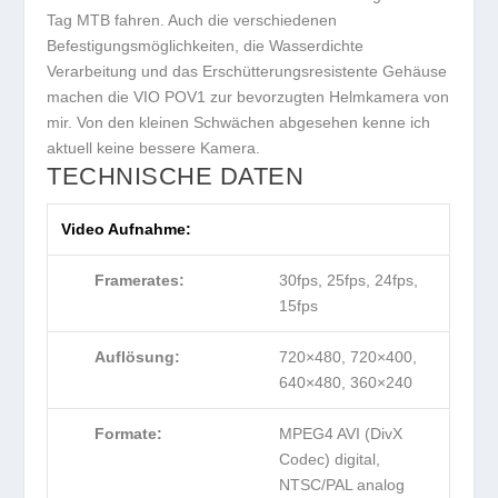
Tag MTB fahren. Auch die verschiedenen
Befestigungsmöglichkeiten, die Wasserdichte
Verarbeitung und das Erschütterungsresistente Gehäuse
machen die VIO POV1 zur bevorzugten Helmkamera von
mir. Von den kleinen Schwächen abgesehen kenne ich
aktuell keine bessere Kamera.
TECHNISCHE DATEN
Video Aufnahme:
Framerates:
30fps, 25fps, 24fps,
15fps
Auflösung:
720×480, 720×400,
640×480, 360×240
Formate:
MPEG4 AVI (DivX
Codec) digital,
NTSC/PAL analog