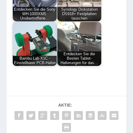
Entdecken Sie die Sony
Synology Diskstation
WH-1000XM5:
DS918+ Festplatten
Unübertroffene…
tauschen
Entdecken Sie die
Bambu Lab X1C -
Besten Tablet-
Einstellbarer PCB-Halter
Halterungen für das…
AKTIE: