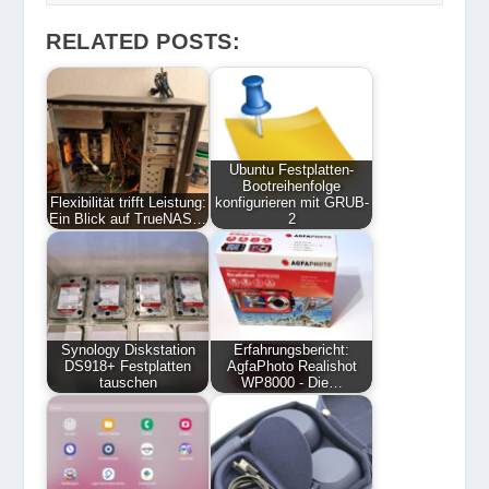
RELATED POSTS:
Ubuntu Festplatten-
Bootreihenfolge
Flexibilität trifft Leistung:
konfigurieren mit GRUB-
Ein Blick auf TrueNAS…
2
Synology Diskstation
Erfahrungsbericht:
DS918+ Festplatten
AgfaPhoto Realishot
tauschen
WP8000 - Die…