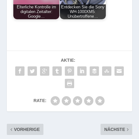
Elterliche Kontrolle im
Entdecken Sie die Sony
digitalen Zeitalter:
WH-1000XM5:
Google…
Unübertroffene…
AKTIE:
RATE:
VORHERIGE
NÄCHSTE