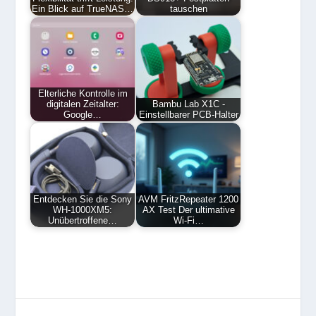
Ein Blick auf TrueNAS…
tauschen
Elterliche Kontrolle im
digitalen Zeitalter:
Bambu Lab X1C -
Google…
Einstellbarer PCB-Halter
Entdecken Sie die Sony
AVM FritzRepeater 1200
WH-1000XM5:
AX Test Der ultimative
Unübertroffene…
Wi-Fi…