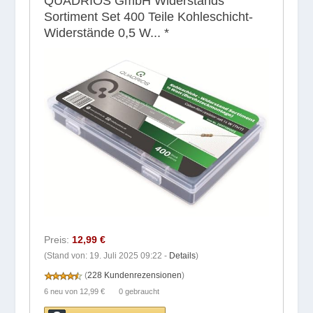
QUADRIOS GmbH Widerstands
Sortiment Set 400 Teile Kohleschicht-
Widerstände 0,5 W...
*
Preis:
12,99 €
(Stand von: 19. Juli 2025 09:22 -
Details
)
(
228 Kundenrezensionen
)
6 neu
von
12,99 €
0 gebraucht