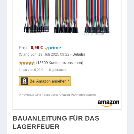
Preis:
6,99 €
(Stand von: 19. Juli 2025 09:22 -
Details
)
(
13509 Kundenrezensionen
)
1 neu
von
6,99 €
0 gebraucht
Bei Amazon ansehen *
(* = Affiliate-Link / Bildquelle: Amazon-Partnerprogramm)
BAUANLEITUNG FÜR DAS
LAGERFEUER