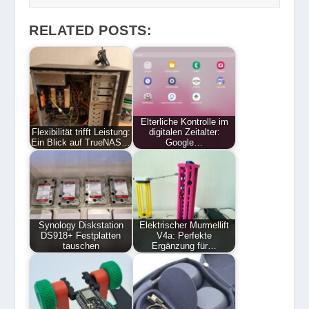
RELATED POSTS:
Elterliche Kontrolle im
Flexibilität trifft Leistung:
digitalen Zeitalter:
Ein Blick auf TrueNAS…
Google…
Synology Diskstation
Elektrischer Murmellift
DS918+ Festplatten
V4a: Perfekte
tauschen
Ergänzung für…