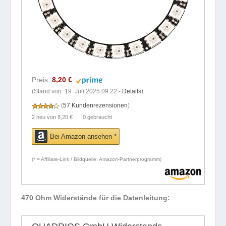
Preis:
8,20 €
(Stand von: 19. Juli 2025 09:22 -
Details
)
(
57 Kundenrezensionen
)
2 neu
von
8,20 €
0 gebraucht
Bei Amazon ansehen *
(* = Affiliate-Link / Bildquelle: Amazon-Partnerprogramm)
470 Ohm Widerstände für die Datenleitung: