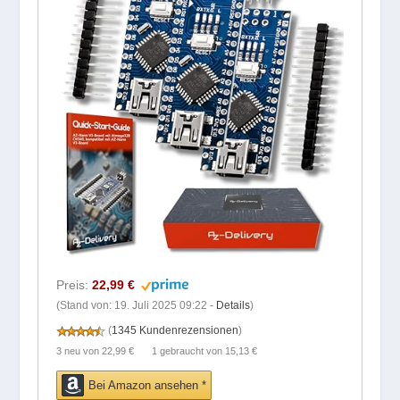
Preis:
22,99 €
(Stand von: 19. Juli 2025 09:22 -
Details
)
(
1345 Kundenrezensionen
)
3 neu
von
22,99 €
1 gebraucht
von
15,13 €
Bei Amazon ansehen *