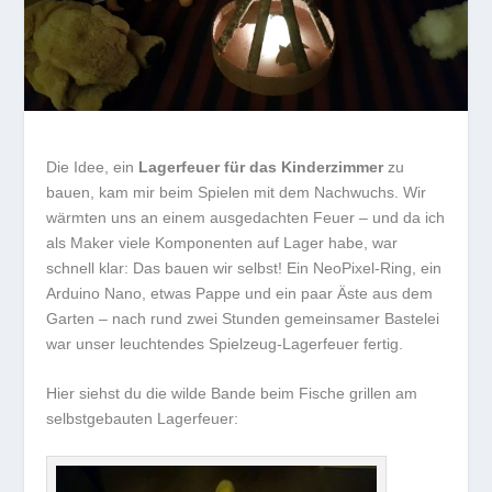
Die Idee, ein
Lagerfeuer für das Kinderzimmer
zu
bauen, kam mir beim Spielen mit dem Nachwuchs. Wir
wärmten uns an einem ausgedachten Feuer – und da ich
als Maker viele Komponenten auf Lager habe, war
schnell klar: Das bauen wir selbst! Ein NeoPixel-Ring, ein
Arduino Nano, etwas Pappe und ein paar Äste aus dem
Garten – nach rund zwei Stunden gemeinsamer Bastelei
war unser leuchtendes Spielzeug-Lagerfeuer fertig.
Hier siehst du die wilde Bande beim Fische grillen am
selbstgebauten Lagerfeuer: