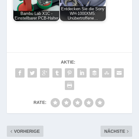
Entdecken Sie die Sony
Bambu Lab X1C -
WH-1000XM5:
Einstellbarer PCB-Halter
Unübertroffene…
AKTIE:
RATE:
VORHERIGE
NÄCHSTE