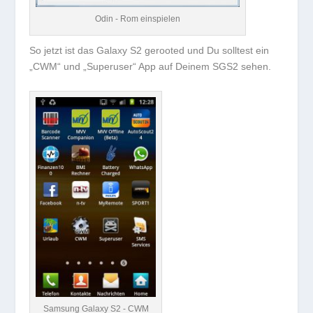
Odin - Rom einspielen
So jetzt ist das Galaxy S2 gerooted und Du solltest ein
„CWM“ und „Superuser“ App auf Deinem SGS2 sehen.
Samsung Galaxy S2 - CWM