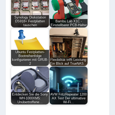
Synology Diskstation
DS918+ Festplatten
Bambu Lab X1C -
tauschen
Einstellbarer PCB-Halter
Ubuntu Festplatten-
Bootreihenfolge
konfigurieren mit GRUB-
Flexibilität trifft Leistung:
2
Ein Blick auf TrueNAS…
Entdecken Sie die Sony
AVM FritzRepeater 1200
WH-1000XM5:
AX Test Der ultimative
Unübertroffene…
Wi-Fi…