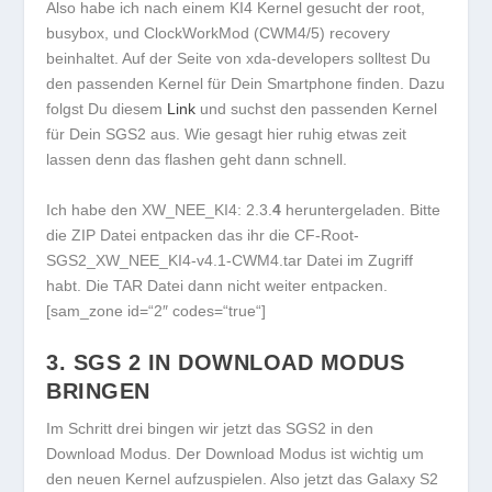
Also habe ich nach einem KI4 Kernel gesucht der root,
busybox, und ClockWorkMod (CWM4/5) recovery
beinhaltet. Auf der Seite von xda-developers solltest Du
den passenden Kernel für Dein Smartphone finden. Dazu
folgst Du diesem
Link
und suchst den passenden Kernel
für Dein SGS2 aus. Wie gesagt hier ruhig etwas zeit
lassen denn das flashen geht dann schnell.
Ich habe den XW_NEE_KI4: 2.3.
4
heruntergeladen. Bitte
die ZIP Datei entpacken das ihr die CF-Root-
SGS2_XW_NEE_KI4-v4.1-CWM4.tar Datei im Zugriff
habt. Die TAR Datei dann nicht weiter entpacken.
[sam_zone id=“2″ codes=“true“]
3. SGS 2 IN DOWNLOAD MODUS
BRINGEN
Im Schritt drei bingen wir jetzt das SGS2 in den
Download Modus. Der Download Modus ist wichtig um
den neuen Kernel aufzuspielen. Also jetzt das Galaxy S2