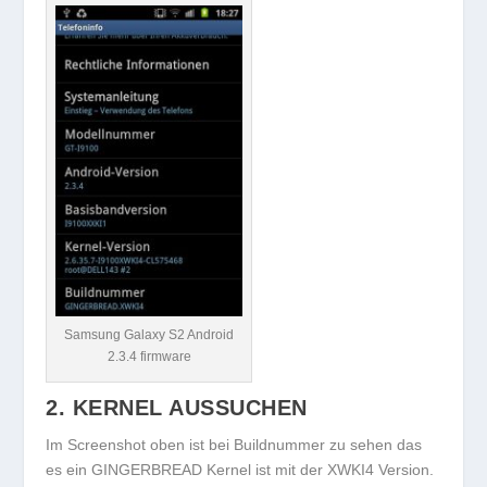
Samsung Galaxy S2 Android
2.3.4 firmware
2. KERNEL AUSSUCHEN
Im Screenshot oben ist bei Buildnummer zu sehen das
es ein GINGERBREAD Kernel ist mit der XWKI4 Version.