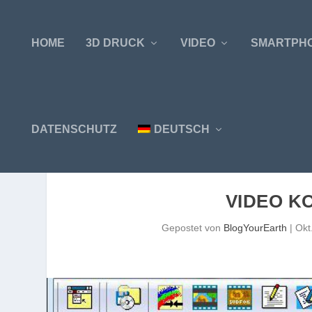
HOME
3D DRUCK
VIDEO
SMARTPH
DATENSCHUTZ
DEUTSCH
VIDEO K
Gepostet von
BlogYourEarth
|
Okt