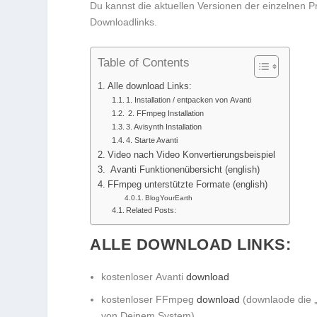
Du kannst die aktuellen Versionen der einzelnen 
Downloadlinks.
Table of Contents
Alle download Links:
1. Installation / entpacken von Avanti
2. FFmpeg Installation
3. Avisynth Installation
4. Starte Avanti
Video nach Video Konvertierungsbeispiel
Avanti Funktionenübersicht (english)
FFmpeg unterstützte Formate (english)
BlogYourEarth
Related Posts:
ALLE DOWNLOAD LINKS:
kostenloser Avanti
download
kostenloser FFmpeg
download
(downlaode die „3
von Deinem System)