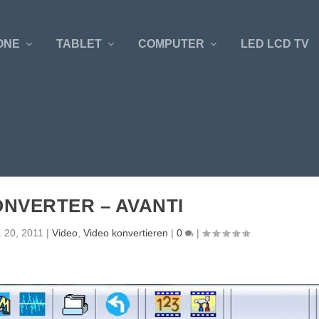
ONE
TABLET
COMPUTER
LED LCD TV
ONVERTER – AVANTI
. 20, 2011
|
Video
,
Video konvertieren
|
0
|